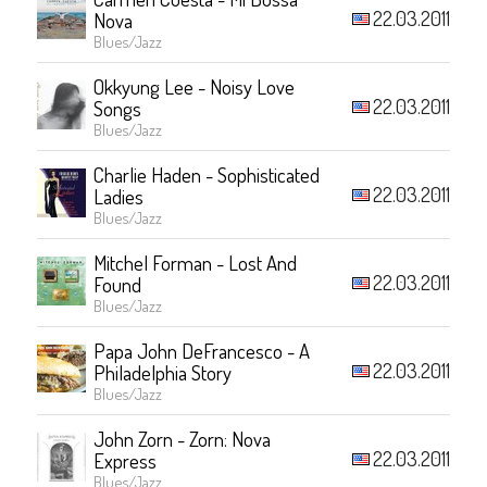
22.03.2011
Nova
Blues/Jazz
Okkyung Lee - Noisy Love
22.03.2011
Songs
Blues/Jazz
Charlie Haden - Sophisticated
22.03.2011
Ladies
Blues/Jazz
Mitchel Forman - Lost And
22.03.2011
Found
Blues/Jazz
Papa John DeFrancesco - A
22.03.2011
Philadelphia Story
Blues/Jazz
John Zorn - Zorn: Nova
22.03.2011
Express
Blues/Jazz