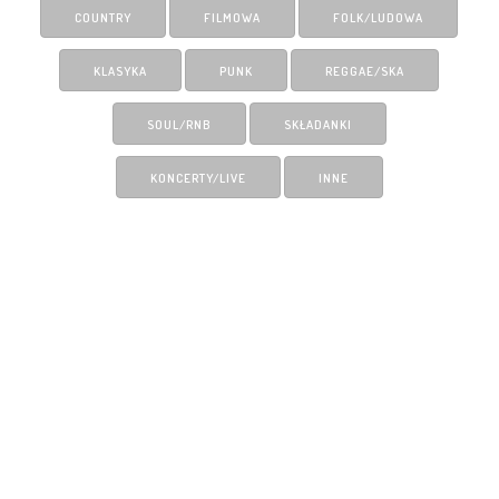
COUNTRY
FILMOWA
FOLK/LUDOWA
KLASYKA
PUNK
REGGAE/SKA
SOUL/RNB
SKŁADANKI
KONCERTY/LIVE
INNE