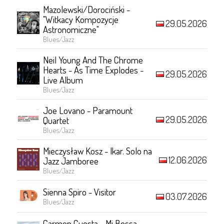
Mazolewski/Dorociński -
"Witkacy Kompozycje
29.05.2026
Astronomiczne"
Blues/Jazz
Neil Young And The Chrome
Hearts - As Time Explodes -
29.05.2026
Live Album
Blues/Jazz
Joe Lovano - Paramount
29.05.2026
Quartet
Blues/Jazz
Mieczysław Kosz - Ikar. Solo na
12.06.2026
Jazz Jamboree
Blues/Jazz
Sienna Spiro - Visitor
03.07.2026
Blues/Jazz
Carmen Cuesta - Mi Bossa