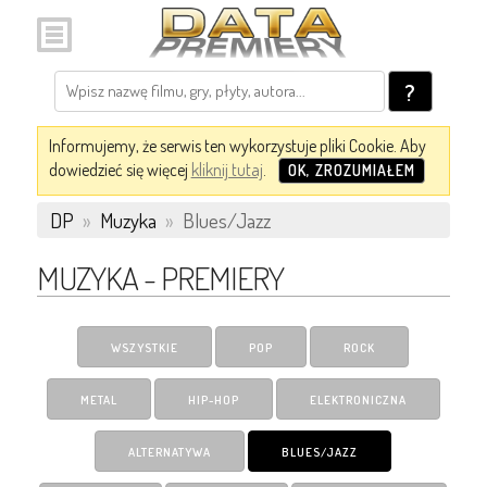
?
Informujemy, że serwis ten wykorzystuje pliki Cookie. Aby
dowiedzieć się więcej
kliknij tutaj
.
OK, ZROZUMIAŁEM
DP
»
Muzyka
»
Blues/Jazz
MUZYKA - PREMIERY
WSZYSTKIE
POP
ROCK
METAL
HIP-HOP
ELEKTRONICZNA
ALTERNATYWA
BLUES/JAZZ