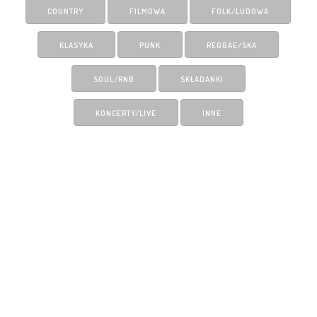
COUNTRY
FILMOWA
FOLK/LUDOWA
KLASYKA
PUNK
REGGAE/SKA
SOUL/RNB
SKŁADANKI
KONCERTY/LIVE
INNE