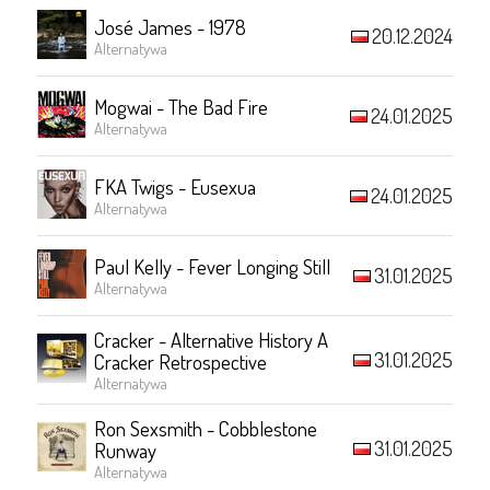
José James - 1978
20.12.2024
Alternatywa
Mogwai - The Bad Fire
24.01.2025
Alternatywa
FKA Twigs - Eusexua
24.01.2025
Alternatywa
Paul Kelly - Fever Longing Still
31.01.2025
Alternatywa
Cracker - Alternative History A
31.01.2025
Cracker Retrospective
Alternatywa
Ron Sexsmith - Cobblestone
31.01.2025
Runway
Alternatywa