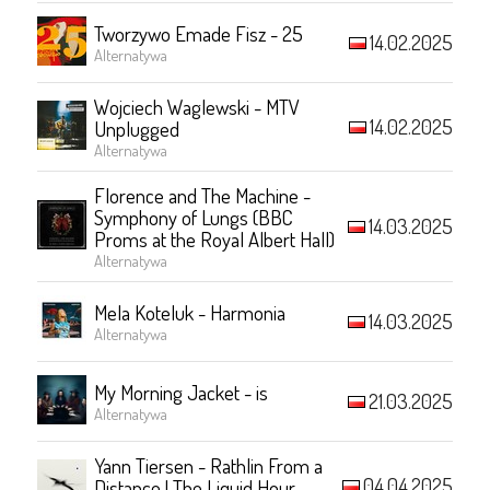
Tworzywo Emade Fisz - 25
14.02.2025
Alternatywa
Wojciech Waglewski - MTV
14.02.2025
Unplugged
Alternatywa
Florence and The Machine -
Symphony of Lungs (BBC
14.03.2025
Proms at the Royal Albert Hall)
Alternatywa
Mela Koteluk - Harmonia
14.03.2025
Alternatywa
My Morning Jacket - is
21.03.2025
Alternatywa
Yann Tiersen - Rathlin From a
04.04.2025
Distance | The Liquid Hour