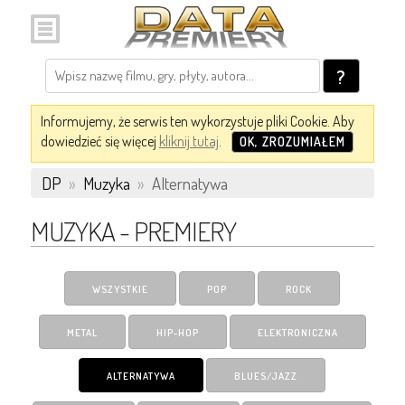
?
Informujemy, że serwis ten wykorzystuje pliki Cookie. Aby
dowiedzieć się więcej
kliknij tutaj
.
OK, ZROZUMIAŁEM
DP
»
Muzyka
»
Alternatywa
MUZYKA - PREMIERY
WSZYSTKIE
POP
ROCK
METAL
HIP-HOP
ELEKTRONICZNA
ALTERNATYWA
BLUES/JAZZ