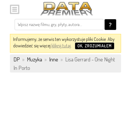
?
Informujemy, że serwis ten wykorzystuje pliki Cookie. Aby
dowiedzieć się więcej
kliknij tutaj
.
OK, ZROZUMIAŁEM
DP
»
Muzyka
»
Inne
»
Lisa Gerrard - One Night
In Porto