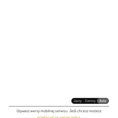
Jasny
Ciemny
Auto
Używasz wersji mobilnej serwisu. Jeśli chcesz możesz
przełączyć na wersję pełną
.