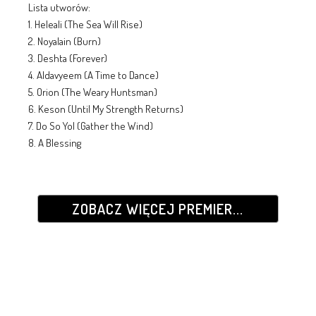
Lista utworów:
1. Heleali (The Sea Will Rise)
2. Noyalain (Burn)
3. Deshta (Forever)
4. Aldavyeem (A Time to Dance)
5. Orion (The Weary Huntsman)
6. Keson (Until My Strength Returns)
7. Do So Yol (Gather the Wind)
8. A Blessing
ZOBACZ WIĘCEJ PREMIER...