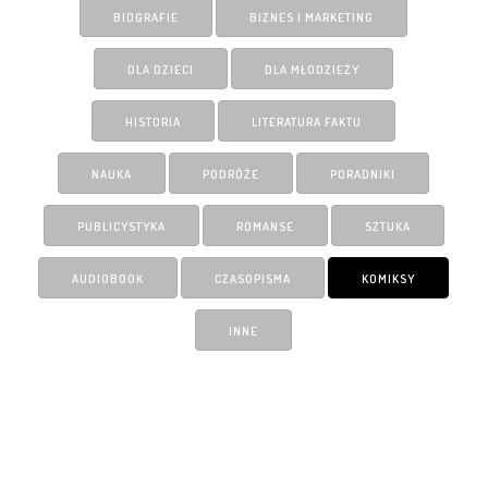
BIOGRAFIE
BIZNES I MARKETING
DLA DZIECI
DLA MŁODZIEŻY
HISTORIA
LITERATURA FAKTU
NAUKA
PODRÓŻE
PORADNIKI
PUBLICYSTYKA
ROMANSE
SZTUKA
AUDIOBOOK
CZASOPISMA
KOMIKSY
INNE