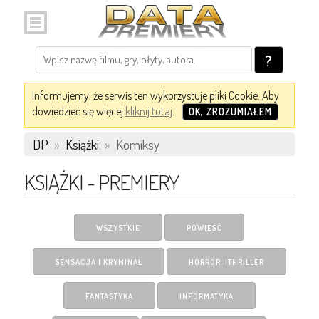
?
Informujemy, że serwis ten wykorzystuje pliki Cookie. Aby
dowiedzieć się więcej
kliknij tutaj
.
OK, ZROZUMIAŁEM
DP
»
Książki
»
Komiksy
KSIĄŻKI - PREMIERY
WSZYSTKIE
POWIEŚĆ
SENSACJA I KRYMINAŁ
HORROR I THRILLER
FANTASTYKA
INFORMATYKA