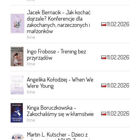
Jacek Bernacik - Jak kochać
dojrzale? Konferencje dla
11.02.2026
zakochanych, narzeczonych i
małżonków
Inne
Ingo Frobose - Trening bez
11.02.2026
przyrządów
Inne
Angelika Kołodziej - When We
11.02.2026
Were Young
Inne
Kinga Boruczkowska -
11.02.2026
Zakochaliśmy się w kłamstwie
Inne
Martin L. Kutscher - Dzieci z