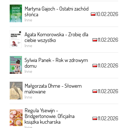
Martyna Gajoch - Ostatni zachód
10.02.2026
słońca
Inne
Agata Komorowska - Zrobię dla
11.02.2026
ciebie wszystko
Inne
Sylwia Panek - Rok w zdrowym
11.02.2026
domu
Inne
Małgorzata Ohme - Słowem
11.02.2026
malowane
Inne
Regula Ysewijn -
Bridgertonowie. Oficjalna
11.02.2026
książka kucharska
Inne