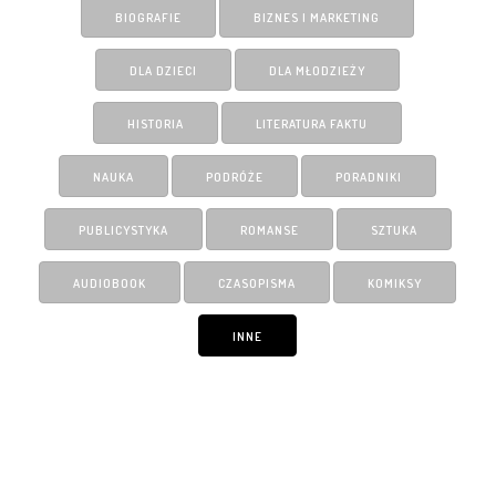
BIOGRAFIE
BIZNES I MARKETING
DLA DZIECI
DLA MŁODZIEŻY
HISTORIA
LITERATURA FAKTU
NAUKA
PODRÓŻE
PORADNIKI
PUBLICYSTYKA
ROMANSE
SZTUKA
AUDIOBOOK
CZASOPISMA
KOMIKSY
INNE