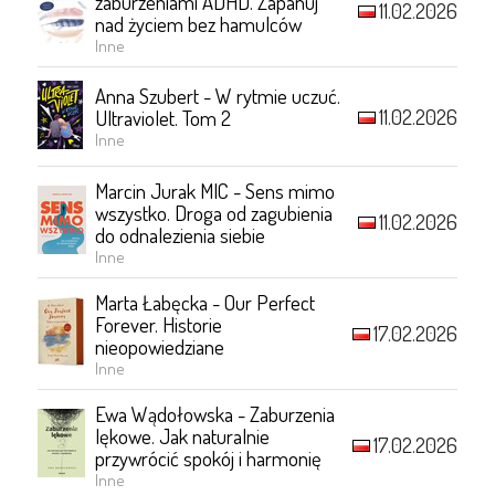
zaburzeniami ADHD. Zapanuj
11.02.2026
nad życiem bez hamulców
Inne
Anna Szubert - W rytmie uczuć.
11.02.2026
Ultraviolet. Tom 2
Inne
Marcin Jurak MIC - Sens mimo
wszystko. Droga od zagubienia
11.02.2026
do odnalezienia siebie
Inne
Marta Łabęcka - Our Perfect
Forever. Historie
17.02.2026
nieopowiedziane
Inne
Ewa Wądołowska - Zaburzenia
lękowe. Jak naturalnie
17.02.2026
przywrócić spokój i harmonię
Inne