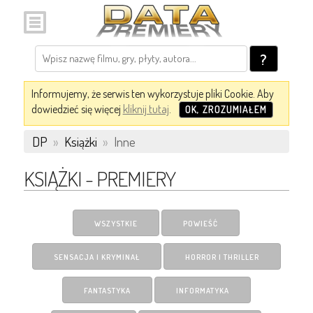
?
Informujemy, że serwis ten wykorzystuje pliki Cookie. Aby
dowiedzieć się więcej
kliknij tutaj
.
OK, ZROZUMIAŁEM
DP
»
Książki
»
Inne
KSIĄŻKI - PREMIERY
WSZYSTKIE
POWIEŚĆ
SENSACJA I KRYMINAŁ
HORROR I THRILLER
FANTASTYKA
INFORMATYKA