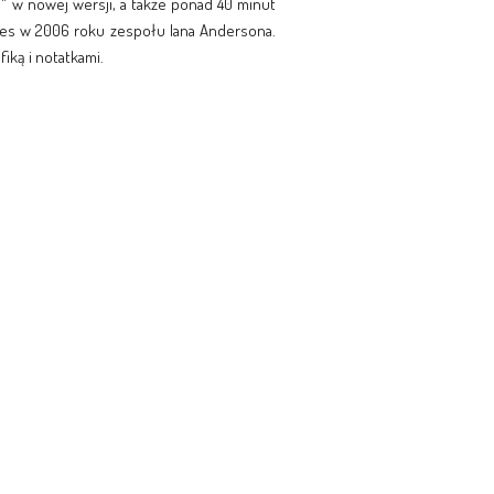
8" w nowej wersji, a także ponad 40 minut
des w 2006 roku zespołu Iana Andersona.
iką i notatkami.