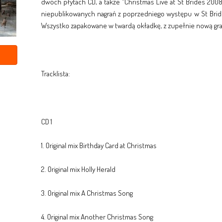
dwóch płytach CD, a także "Christmas Live at St Brides 200
niepublikowanych nagrań z poprzedniego występu w St Bri
Wszystko zapakowane w twardą okładkę, z zupełnie nową graf
Tracklista:
CD 1
1. Original mix Birthday Card at Christmas
2. Original mix Holly Herald
3. Original mix A Christmas Song
4. Original mix Another Christmas Song