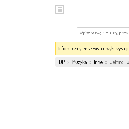
Informujemy, że serwis ten wykorzystuje 
DP
»
Muzyka
»
Inne
»
Jethro Tu