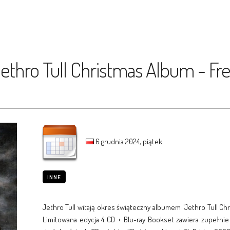
Jethro Tull Christmas Album - F
6 grudnia 2024, piątek
INNE
Jethro Tull witają okres świąteczny albumem "Jethro Tull Ch
Limitowana edycja 4 CD + Blu-ray Bookset zawiera zupełnie