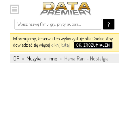
?
Informujemy, że serwis ten wykorzystuje pliki Cookie. Aby
dowiedzieć się więcej
kliknij tutaj
.
OK, ZROZUMIAŁEM
DP
»
Muzyka
»
Inne
»
Hania Rani - Nostalgia