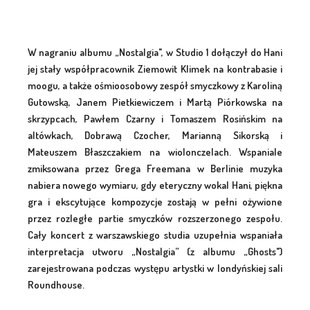
W nagraniu albumu „Nostalgia", w Studio 1 dołączył do Hani
jej stały współpracownik Ziemowit Klimek na kontrabasie i
moogu, a także ośmioosobowy zespół smyczkowy z Karoliną
Gutowską, Janem Pietkiewiczem i Martą Piórkowska na
skrzypcach, Pawłem Czarny i Tomaszem Rosińskim na
altówkach, Dobrawą Czocher, Marianną Sikorską i
Mateuszem Błaszczakiem na wiolonczelach. Wspaniale
zmiksowana przez Grega Freemana w Berlinie muzyka
nabiera nowego wymiaru, gdy eteryczny wokal Hani, piękna
gra i ekscytujące kompozycje zostają w pełni ożywione
przez rozległe partie smyczków rozszerzonego zespołu.
Cały koncert z warszawskiego studia uzupełnia wspaniała
interpretacja utworu „Nostalgia” (z albumu „Ghosts")
zarejestrowana podczas występu artystki w londyńskiej sali
Roundhouse.