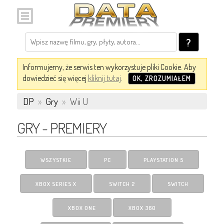
?
Informujemy, że serwis ten wykorzystuje pliki Cookie. Aby
dowiedzieć się więcej
kliknij tutaj
.
OK, ZROZUMIAŁEM
DP
»
Gry
»
Wii U
GRY - PREMIERY
WSZYSTKIE
PC
PLAYSTATION 5
XBOX SERIES X
SWITCH 2
SWITCH
XBOX ONE
XBOX 360