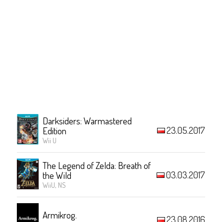
Darksiders: Warmastered
23.05.2017
Edition
Wii U
The Legend of Zelda: Breath of
03.03.2017
the Wild
WiiU, NS
Armikrog.
23.08.2016