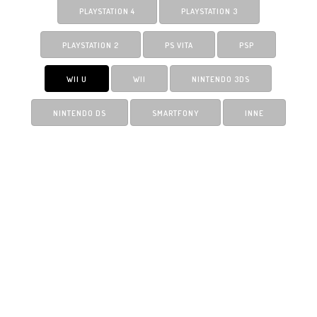
PLAYSTATION 4
PLAYSTATION 3
PLAYSTATION 2
PS VITA
PSP
WII U
WII
NINTENDO 3DS
NINTENDO DS
SMARTFONY
INNE