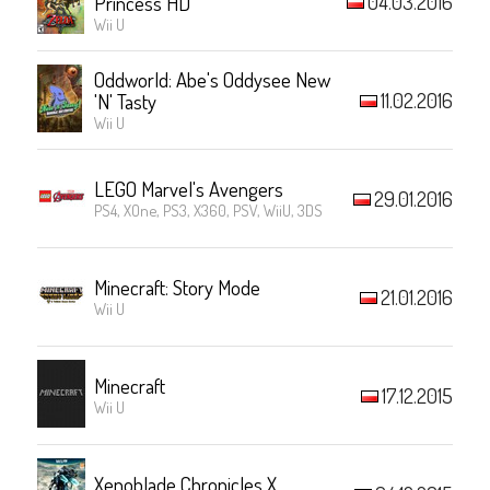
04.03.2016
Princess HD
Wii U
Oddworld: Abe's Oddysee New
11.02.2016
'N' Tasty
Wii U
LEGO Marvel's Avengers
29.01.2016
PS4, XOne, PS3, X360, PSV, WiiU, 3DS
Minecraft: Story Mode
21.01.2016
Wii U
Minecraft
17.12.2015
Wii U
Xenoblade Chronicles X