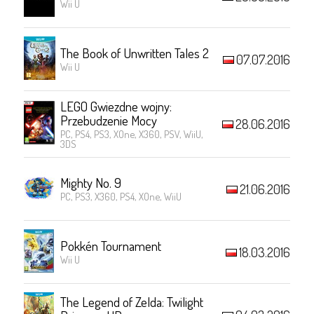
Wii U
The Book of Unwritten Tales 2
07.07.2016
Wii U
LEGO Gwiezdne wojny:
Przebudzenie Mocy
28.06.2016
PC, PS4, PS3, XOne, X360, PSV, WiiU,
3DS
Mighty No. 9
21.06.2016
PC, PS3, X360, PS4, XOne, WiiU
Pokkén Tournament
18.03.2016
Wii U
The Legend of Zelda: Twilight