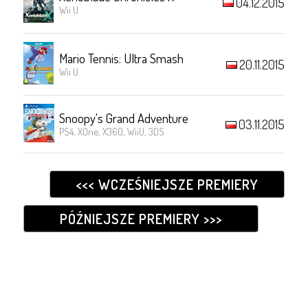
04.12.2015
Wii U
Mario Tennis: Ultra Smash
20.11.2015
Wii U
Snoopy's Grand Adventure
03.11.2015
PS4, XOne, X360, WiiU, 3DS
<<< WCZEŚNIEJSZE PREMIERY
PÓŹNIEJSZE PREMIERY >>>