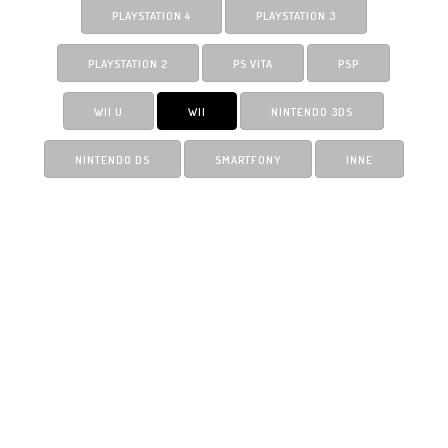
PLAYSTATION 4
PLAYSTATION 3
PLAYSTATION 2
PS VITA
PSP
WII U
WII
NINTENDO 3DS
NINTENDO DS
SMARTFONY
INNE