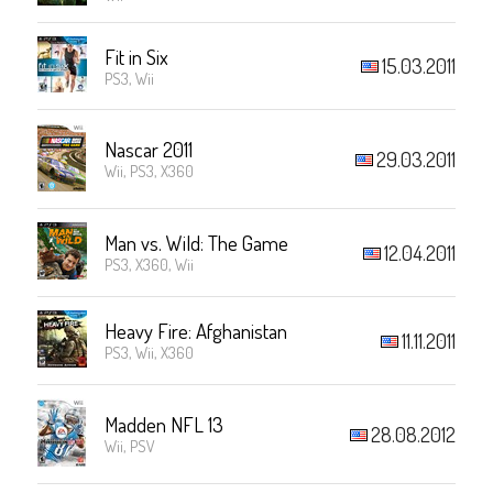
Fit in Six
15.03.2011
PS3, Wii
Nascar 2011
29.03.2011
Wii, PS3, X360
Man vs. Wild: The Game
12.04.2011
PS3, X360, Wii
Heavy Fire: Afghanistan
11.11.2011
PS3, Wii, X360
Madden NFL 13
28.08.2012
Wii, PSV