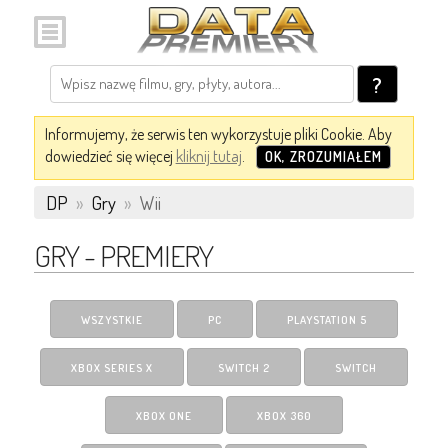
?
Informujemy, że serwis ten wykorzystuje pliki Cookie. Aby
dowiedzieć się więcej
kliknij tutaj
.
OK, ZROZUMIAŁEM
DP
»
Gry
»
Wii
GRY - PREMIERY
WSZYSTKIE
PC
PLAYSTATION 5
XBOX SERIES X
SWITCH 2
SWITCH
XBOX ONE
XBOX 360