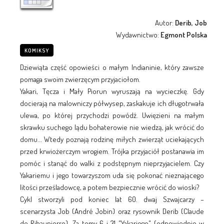
Autor:
Derib, Job
Wydawnictwo:
Egmont Polska
KOMIKSY
Dziewiąta część opowieści o małym Indianinie, który zawsze
pomaga swoim zwierzęcym przyjaciołom.
Yakari, Tęcza i Mały Piorun wyruszają na wycieczkę. Gdy
docierają na malowniczy półwysep, zaskakuje ich długotrwała
ulewa, po której przychodzi powódź. Uwięzieni na małym
skrawku suchego lądu bohaterowie nie wiedzą, jak wrócić do
domu... Wtedy poznają rodzinę miłych zwierząt uciekających
przed krwiożerczym wrogiem. Trójka przyjaciół postanawia im
pomóc i stanąć do walki z podstępnym nieprzyjacielem. Czy
Yakariemu i jego towarzyszom uda się pokonać nieznającego
litości prześladowcę, a potem bezpiecznie wrócić do wioski?
Cykl stworzyli pod koniec lat 60. dwaj Szwajcarzy –
scenarzysta Job (André Jobin) oraz rysownik Derib (Claude
de Ribaupierre). Za tomy 6 i 31 "Yakariego" (odpowiednio w