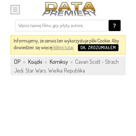
?
Informujemy, że serwis ten wykorzystuje pliki Cookie. Aby
dowiedzieć się więcej
kliknij tutaj
.
OK, ZROZUMIAŁEM
DP
»
Książki
»
Komiksy
»
Cavan Scott - Strach
Jedi. Star Wars. Wielka Republika