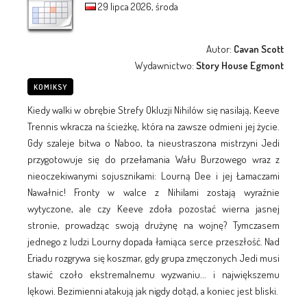
29 lipca 2026, środa
Autor:
Cavan Scott
Wydawnictwo:
Story House Egmont
KOMIKSY
Kiedy walki w obrębie Strefy Okluzji Nihilów się nasilają, Keeve
Trennis wkracza na ścieżkę, która na zawsze odmieni jej życie.
Gdy szaleje bitwa o Naboo, ta nieustraszona mistrzyni Jedi
przygotowuje się do przełamania Wału Burzowego wraz z
nieoczekiwanymi sojusznikami: Lourną Dee i jej Łamaczami
Nawałnic! Fronty w walce z Nihilami zostają wyraźnie
wytyczone, ale czy Keeve zdoła pozostać wierna jasnej
stronie, prowadząc swoją drużynę na wojnę? Tymczasem
jednego z ludzi Lourny dopada łamiąca serce przeszłość. Nad
Eriadu rozgrywa się koszmar, gdy grupa zmęczonych Jedi musi
stawić czoło ekstremalnemu wyzwaniu... i największemu
lękowi. Bezimienni atakują jak nigdy dotąd, a koniec jest bliski.