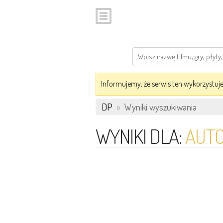
Informujemy, że serwis ten wykorzystuje 
DP
»
Wyniki wyszukiwania
WYNIKI DLA:
AUTO