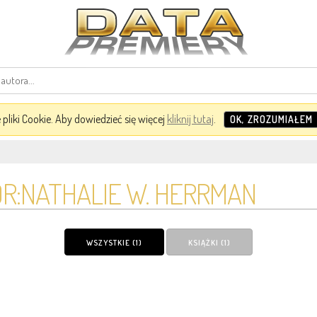
pliki Cookie. Aby dowiedzieć się więcej
kliknij tutaj
.
OK, ZROZUMIAŁEM
R:NATHALIE W. HERRMAN
WSZYSTKIE (1)
KSIĄŻKI (1)