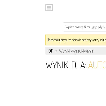
Informujemy, że serwis ten wykorzystuje 
DP
»
Wyniki wyszukiwania
WYNIKI DLA:
AUTO