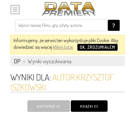
?
Informujemy, że serwis ten wykorzystuje pliki Cookie. Aby
dowiedzieć się więcej
kliknij tutaj
.
OK, ZROZUMIAŁEM
DP
»
Wyniki wyszukiwania
WYNIKI DLA:
AUTOR:KRZYSZTOF
ISZKOWSKI
WSZYSTKIE (1)
KSIĄŻKI (1)