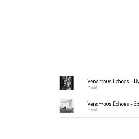
Venomous Echoes - D
Metal
Venomous Echoes - Spli
Metal