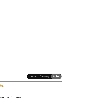
Jasny
Ciemny
Auto
łną
.
acji o Cookies.