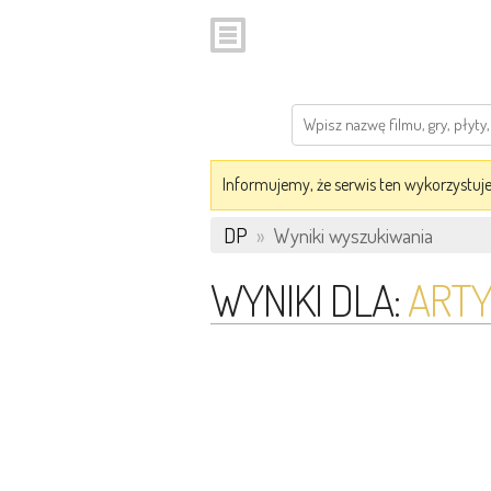
Informujemy, że serwis ten wykorzystuje 
DP
»
Wyniki wyszukiwania
WYNIKI DLA:
ARTY