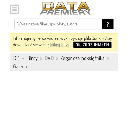
?
Informujemy, że serwis ten wykorzystuje pliki Cookie. Aby
dowiedzieć się więcej
kliknij tutaj
.
OK, ZROZUMIAŁEM
DP
»
Filmy
»
DVD
»
Zegar czarnoksiężnika
»
Galeria