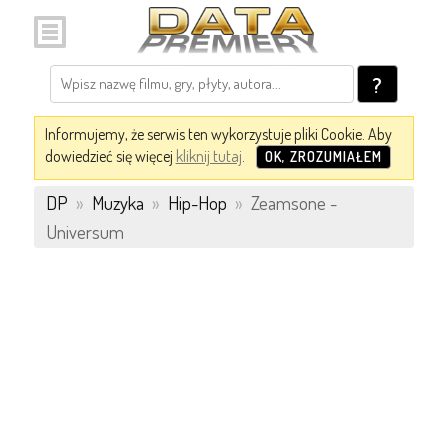
?
Informujemy, że serwis ten wykorzystuje pliki Cookie. Aby
dowiedzieć się więcej
kliknij tutaj
.
OK, ZROZUMIAŁEM
DP
»
Muzyka
»
Hip-Hop
»
Zeamsone -
Universum