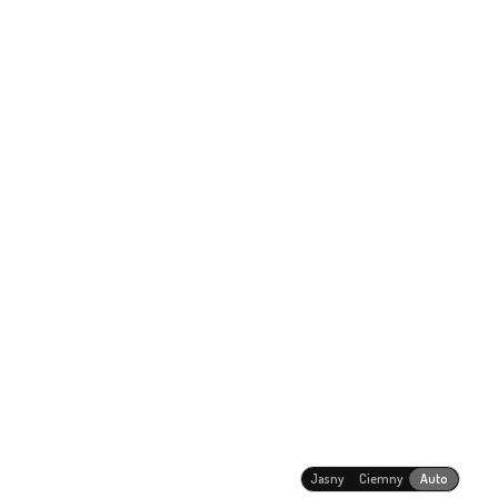
Jasny
Ciemny
Auto