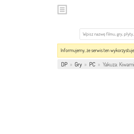
Informujemy, że serwis ten wykorzystuje 
DP
»
Gry
»
PC
»
Yakuza: Kiwam