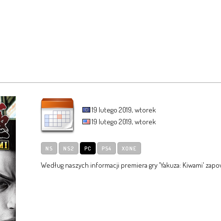
19 lutego 2019, wtorek
19 lutego 2019, wtorek
NS
NS2
PC
PS4
XONE
Według naszych informacji premiera gry 'Yakuza: Kiwami' zapow