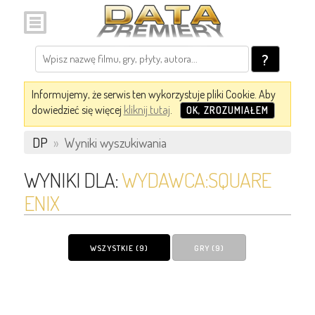
?
Informujemy, że serwis ten wykorzystuje pliki Cookie. Aby
dowiedzieć się więcej
kliknij tutaj
.
OK, ZROZUMIAŁEM
DP
»
Wyniki wyszukiwania
WYNIKI DLA:
WYDAWCA:SQUARE
ENIX
WSZYSTKIE (9)
GRY (9)