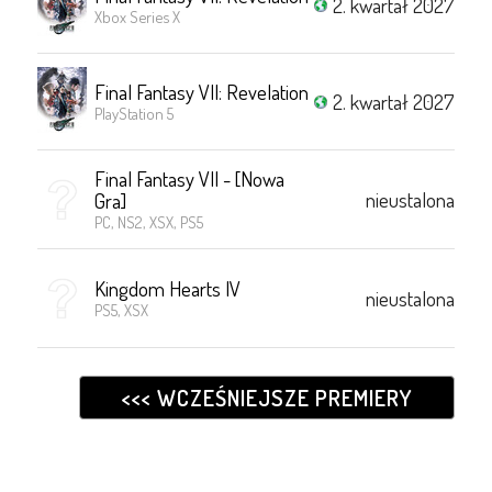
2. kwartał 2027
Xbox Series X
Final Fantasy VII: Revelation
2. kwartał 2027
PlayStation 5
Final Fantasy VII - [Nowa
nieustalona
Gra]
PC, NS2, XSX, PS5
Kingdom Hearts IV
nieustalona
PS5, XSX
<<< WCZEŚNIEJSZE PREMIERY