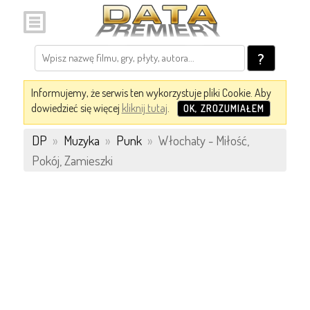
?
Informujemy, że serwis ten wykorzystuje pliki Cookie. Aby
dowiedzieć się więcej
kliknij tutaj
.
OK, ZROZUMIAŁEM
DP
»
Muzyka
»
Punk
»
Włochaty - Miłość,
Pokój, Zamieszki