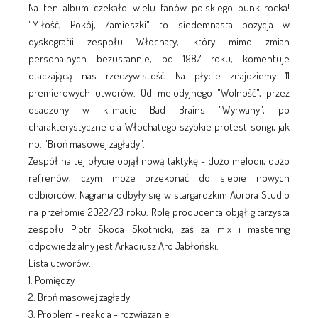
Na ten album czekało wielu fanów polskiego punk-rocka!
"Miłość, Pokój, Zamieszki" to siedemnasta pozycja w
dyskografii zespołu Włochaty, który mimo zmian
personalnych bezustannie, od 1987 roku, komentuje
otaczającą nas rzeczywistość. Na płycie znajdziemy 11
premierowych utworów. Od melodyjnego "Wolność", przez
osadzony w klimacie Bad Brains "Wyrwany", po
charakterystyczne dla Włochatego szybkie protest songi, jak
np. "Broń masowej zagłady".
Zespół na tej płycie objął nową taktykę - dużo melodii, dużo
refrenów, czym może przekonać do siebie nowych
odbiorców. Nagrania odbyły się w stargardzkim Aurora Studio
na przełomie 2022/23 roku. Rolę producenta objął gitarzysta
zespołu Piotr Skoda Skotnicki, zaś za mix i mastering
odpowiedzialny jest Arkadiusz Aro Jabłoński.
Lista utworów:
1. Pomiędzy
2. Broń masowej zagłady
3. Problem - reakcja - rozwiązanie