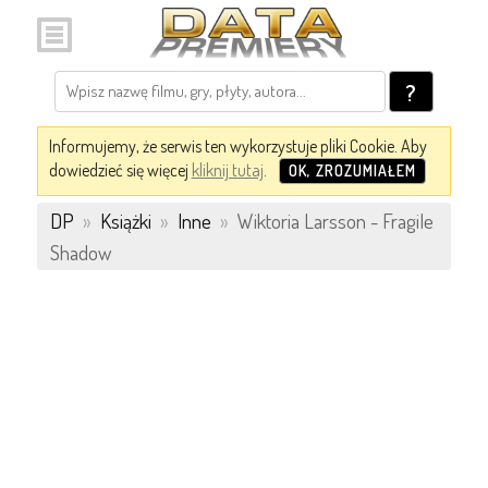
?
Informujemy, że serwis ten wykorzystuje pliki Cookie. Aby
dowiedzieć się więcej
kliknij tutaj
.
OK, ZROZUMIAŁEM
DP
»
Książki
»
Inne
»
Wiktoria Larsson - Fragile
Shadow