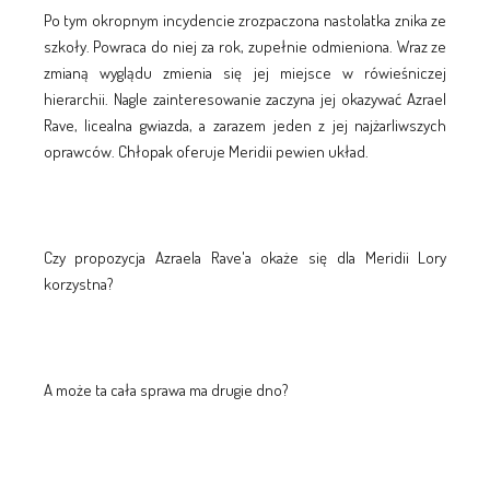
Po tym okropnym incydencie zrozpaczona nastolatka znika ze
szkoły. Powraca do niej za rok, zupełnie odmieniona. Wraz ze
zmianą wyglądu zmienia się jej miejsce w rówieśniczej
hierarchii. Nagle zainteresowanie zaczyna jej okazywać Azrael
Rave, licealna gwiazda, a zarazem jeden z jej najżarliwszych
oprawców. Chłopak oferuje Meridii pewien układ.
Czy propozycja Azraela Rave'a okaże się dla Meridii Lory
korzystna?
A może ta cała sprawa ma drugie dno?