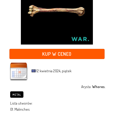
KUP W CENEO
12 kwietnia 2024, piątek
Arysta:
Whores.
METAL
Lista utworów:
01. Malinches