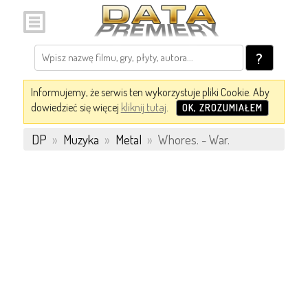
?
Informujemy, że serwis ten wykorzystuje pliki Cookie. Aby
dowiedzieć się więcej
kliknij tutaj
.
OK, ZROZUMIAŁEM
DP
»
Muzyka
»
Metal
»
Whores. - War.