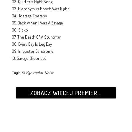
02. Quitter's Fight Song
03. Hieronymus Bosch Was Right
04. Hostage Therapy
05. Back When I Was A Savage
06. Sicko
07. The Death Of A Stuntman
08. Every Day Is Leg Day
09. Imposter Syndrome
10. Savage (Reprise)
Tagi
:
Sludge metal
,
Noise
ZOBACZ WIĘCEJ PREMIER...