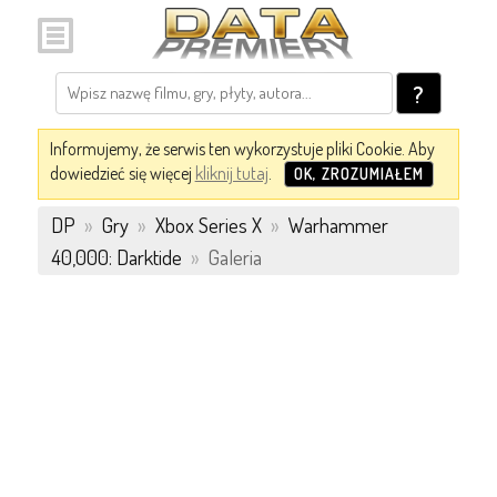
?
Informujemy, że serwis ten wykorzystuje pliki Cookie. Aby
dowiedzieć się więcej
kliknij tutaj
.
OK, ZROZUMIAŁEM
DP
»
Gry
»
Xbox Series X
»
Warhammer
40,000: Darktide
»
Galeria