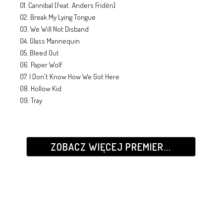
01. Cannibal [feat. Anders Fridén]
02. Break My Lying Tongue
03. We Will Not Disband
04. Glass Mannequin
05. Bleed Out
06. Paper Wolf
07. I Don't Know How We Got Here
08. Hollow Kid
09. Tray
ZOBACZ WIĘCEJ PREMIER...