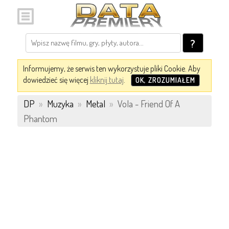
?
Informujemy, że serwis ten wykorzystuje pliki Cookie. Aby
dowiedzieć się więcej
kliknij tutaj
.
OK, ZROZUMIAŁEM
DP
»
Muzyka
»
Metal
»
Vola - Friend Of A
Phantom