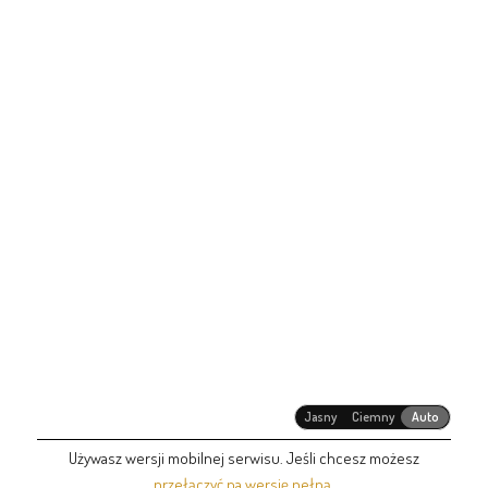
Jasny
Ciemny
Auto
Używasz wersji mobilnej serwisu. Jeśli chcesz możesz
przełączyć na wersję pełną
.