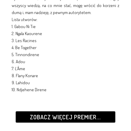
wszyscy wiedzą, na co mnie stać, mogę wrócić do korzeni z
dumą i, mam nadzieję, z pewnym autorytetem.
Lista utworów:
1. Gabou Ni Tie
2. Ngala Kaourene
3. Les Racines
4. Be Together
5. Tinnondirene
6. Adou
7. L'Âme
8. Flany Konare
9. Lahidou
10. Ndjehene Direne
ZOBACZ WIĘCEJ PREMIER...