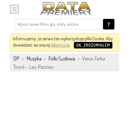
?
Informujemy, że serwis ten wykorzystuje pliki Cookie. Aby
dowiedzieć się więcej
kliknij tutaj
.
OK, ZROZUMIAŁEM
DP
»
Muzyka
»
Folk/Ludowa
»
Vieux Farka
Touré - Les Racines