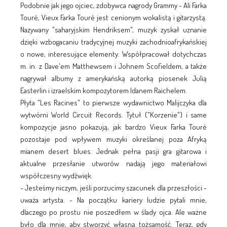
Podobnie jak jego ojciec, zdobywca nagrody Grammy - Ali Farka
Touré, Vieux Farka Touré jest cenionym wokalistą i gitarzystą.
Nazywany "saharyjskim Hendriksem", muzyk zyskał uznanie
dzięki wzbogacaniu tradycyjnej muzyki zachodnioafrykańskiej
o nowe, interesujące elementy. Współpracował dotychczas
m. in. z Dave'em Matthewsem i Johnem Scofieldem, a także
nagrywał albumy z amerykańską autorką piosenek Julią
Easterlin i izraelskim kompozytorem Idanem Raichelem.
Płyta "Les Racines" to pierwsze wydawnictwo Malijczyka dla
wytwórni World Circuit Records. Tytuł ("Korzenie") i same
kompozycje jasno pokazują, jak bardzo Vieux Farka Touré
pozostaje pod wpływem muzyki określanej poza Afryką
mianem desert blues. Jednak pełna pasji gra gitarowa i
aktualne przesłanie utworów nadają jego materiałowi
współczesny wydźwięk.
- Jesteśmy niczym, jeśli porzucimy szacunek dla przeszłości -
uważa artysta. - Na początku kariery ludzie pytali mnie,
dlaczego po prostu nie poszedłem w ślady ojca. Ale ważne
było dla mnie, aby stworzyć własną tożsamość. Teraz, gdy