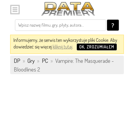
?
Informujemy, że serwis ten wykorzystuje pliki Cookie. Aby
dowiedzieć się więcej
kliknij tutaj
.
OK, ZROZUMIAŁEM
DP
»
Gry
»
PC
»
Vampire: The Masquerade -
Bloodlines 2