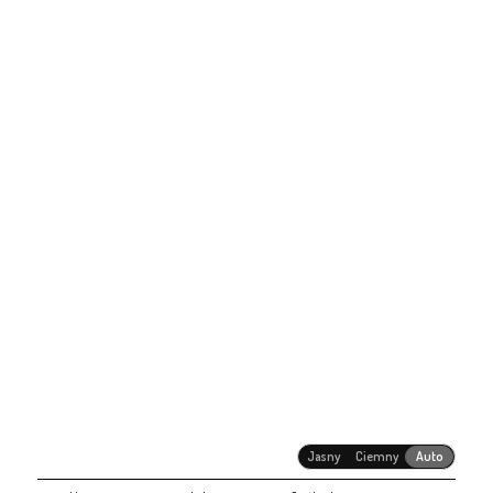
Jasny
Ciemny
Auto