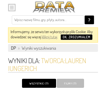
?
Informujemy, że serwis ten wykorzystuje pliki Cookie. Aby
dowiedzieć się więcej
kliknij tutaj
.
OK, ZROZUMIAŁEM
DP
»
Wyniki wyszukiwania
WYNIKI DLA:
TWORCA:LAUREN
IUNGERICH
WSZYSTKIE (7)
FILMY (7)