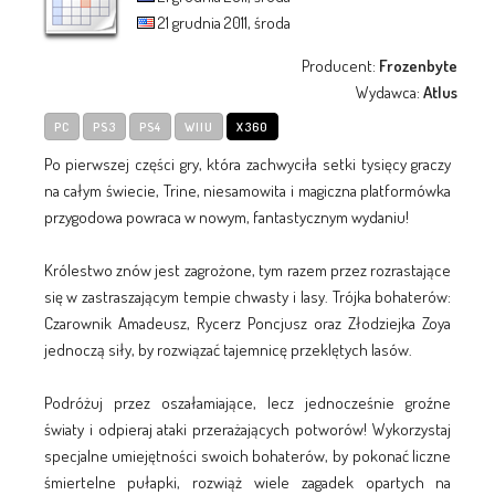
21 grudnia 2011, środa
Producent:
Frozenbyte
Wydawca:
Atlus
PC
PS3
PS4
WIIU
X360
Po pierwszej części gry, która zachwyciła setki tysięcy graczy
na całym świecie, Trine, niesamowita i magiczna platformówka
przygodowa powraca w nowym, fantastycznym wydaniu!
Królestwo znów jest zagrożone, tym razem przez rozrastające
się w zastraszającym tempie chwasty i lasy. Trójka bohaterów:
Czarownik Amadeusz, Rycerz Poncjusz oraz Złodziejka Zoya
jednoczą siły, by rozwiązać tajemnicę przeklętych lasów.
Podróżuj przez oszałamiające, lecz jednocześnie groźne
światy i odpieraj ataki przerażających potworów! Wykorzystaj
specjalne umiejętności swoich bohaterów, by pokonać liczne
śmiertelne pułapki, rozwiąż wiele zagadek opartych na