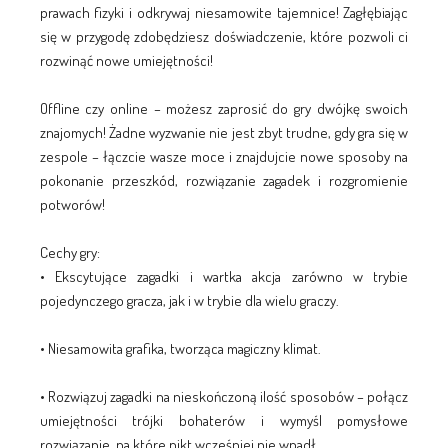
prawach fizyki i odkrywaj niesamowite tajemnice! Zagłębiając
się w przygodę zdobędziesz doświadczenie, które pozwoli ci
rozwinąć nowe umiejętności!
Offline czy online – możesz zaprosić do gry dwójkę swoich
znajomych! Żadne wyzwanie nie jest zbyt trudne, gdy gra się w
zespole – łączcie wasze moce i znajdujcie nowe sposoby na
pokonanie przeszkód, rozwiązanie zagadek i rozgromienie
potworów!
Cechy gry:
• Ekscytujące zagadki i wartka akcja zarówno w trybie
pojedynczego gracza, jak i w trybie dla wielu graczy.
• Niesamowita grafika, tworząca magiczny klimat.
• Rozwiązuj zagadki na nieskończoną ilość sposobów – połącz
umiejętności trójki bohaterów i wymyśl pomysłowe
rozwiązanie, na które nikt wcześniej nie wpadł.