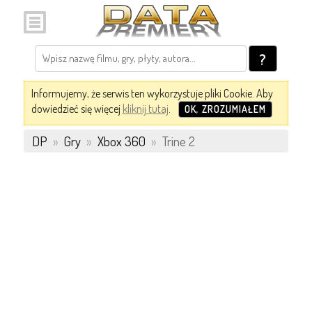
?
Informujemy, że serwis ten wykorzystuje pliki Cookie. Aby
dowiedzieć się więcej
kliknij tutaj
.
OK, ZROZUMIAŁEM
DP
»
Gry
»
Xbox 360
»
Trine 2