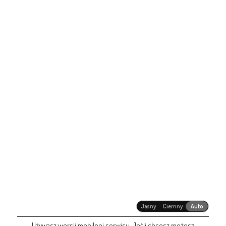
Jasny
Ciemny
Auto
Używasz wersji mobilnej serwisu. Jeśli chcesz możesz