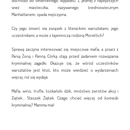
dochodzi do śmiertelnego wypadku. Z jednej z najwyższych
wież miasteczka, nazywanego średniowiecznym
Manhattanem, spada mężczyzna.
Czy jego śmierć ma związek z literackimi warsztatami, jego
uczestnikami, a może z tajemniczą rodziną Morettich?
Sprawą zaczyna interesować się miejscowa mafia, a pisarz z
Panią Żoną i Panną Córką stają przed zadaniem rozwiązania
kryminalnej zagadki. Okazuje się, że wśród uczestników
warsztatów jest ktoś, kto może wiedzieć o wydarzeniach
więcej, niż się wydaje.
Mafia, wino, trufle, toskański dzik, mnóstwo zwrotów akcji i
Ziętek… Staszek Ziętek. Czego chcieć więcej od komedii
kryminalnej? Mamma mia!