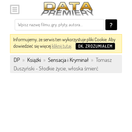
?
Informujemy, że serwis ten wykorzystuje pliki Cookie. Aby
dowiedzieć się więcej
kliknij tutaj
.
OK, ZROZUMIAŁEM
DP
»
Książki
»
Sensacja i Kryminał
»
Tomasz
Duszyński - Słodkie życie, włoska śmierć