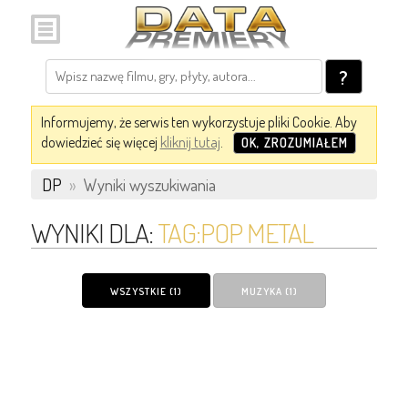
?
Informujemy, że serwis ten wykorzystuje pliki Cookie. Aby
dowiedzieć się więcej
kliknij tutaj
.
OK, ZROZUMIAŁEM
DP
»
Wyniki wyszukiwania
WYNIKI DLA:
TAG:POP METAL
WSZYSTKIE (1)
MUZYKA (1)