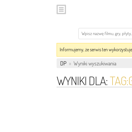
Informujemy, że serwis ten wykorzystuje 
DP
»
Wyniki wyszukiwania
WYNIKI DLA:
TAG: