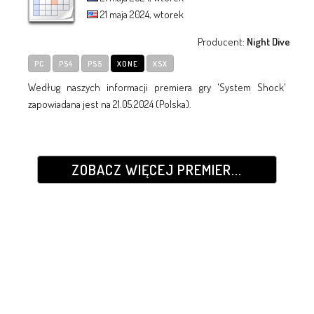
21 maja 2024, wtorek
Producent:
Night Dive
PC
PS4
PS5
XONE
XSX
Według naszych informacji premiera gry 'System Shock'
zapowiadana jest na 21.05.2024 (Polska).
ZOBACZ WIĘCEJ PREMIER...