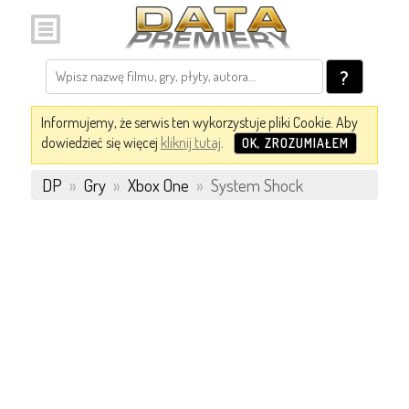
?
Informujemy, że serwis ten wykorzystuje pliki Cookie. Aby
dowiedzieć się więcej
kliknij tutaj
.
OK, ZROZUMIAŁEM
DP
»
Gry
»
Xbox One
»
System Shock