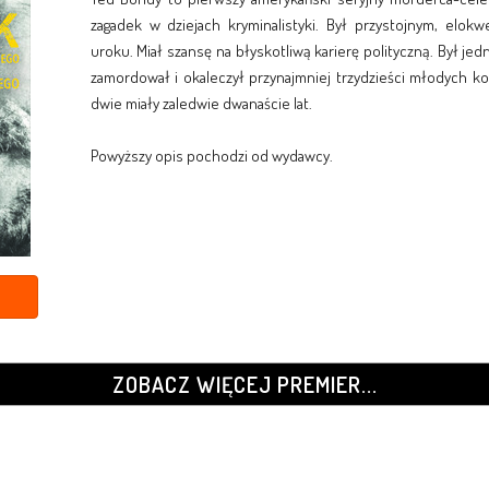
zagadek w dziejach kryminalistyki. Był przystojnym, el
uroku. Miał szansę na błyskotliwą karierę polityczną. Był je
zamordował i okaleczył przynajmniej trzydzieści młodych ko
dwie miały zaledwie dwanaście lat.
Powyższy opis pochodzi od wydawcy.
ZOBACZ WIĘCEJ PREMIER...