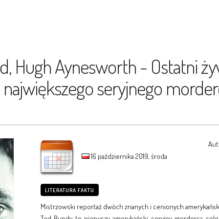
d, Hugh Aynesworth - Ostatni ży
 największego seryjnego morderc
Aut
16 października 2019, środa
LITERATURA FAKTU
Mistrzowski reportaż dwóch znanych i cenionych amerykański
Ted Bundy to pierwszy amerykański seryjny morderca-celebr