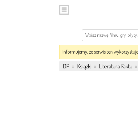
Informujemy, że serwis ten wykorzystuje 
DP
»
Książki
»
Literatura Faktu
»