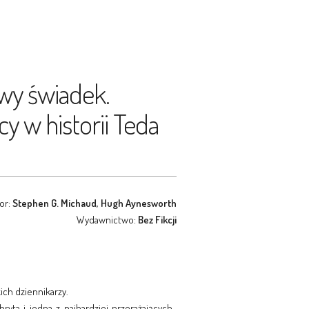
wy świadek.
y w historii Teda
or:
Stephen G. Michaud, Hugh Aynesworth
Wydawnictwo:
Bez Fikcji
ch dziennikarzy.
yta i jedna z najbardziej przerażających