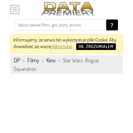
?
Informujemy, że serwis ten wykorzystuje pliki Cookie. Aby
dowiedzieć się więcej
kliknij tutaj
.
OK, ZROZUMIAŁEM
DP
»
Filmy
»
Kino
»
Star Wars: Rogue
Squandron