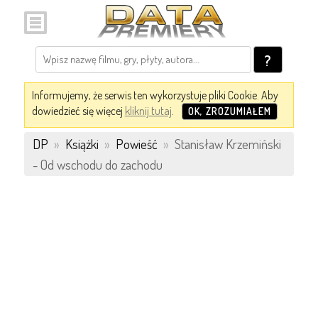
?
Informujemy, że serwis ten wykorzystuje pliki Cookie. Aby
dowiedzieć się więcej
kliknij tutaj
.
OK, ZROZUMIAŁEM
DP
»
Książki
»
Powieść
»
Stanisław Krzemiński
- Od wschodu do zachodu