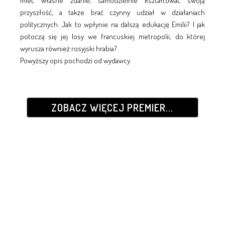
mieć własne zdanie, samodzielnie kształtować swoją
przyszłość, a także brać czynny udział w działaniach
politycznych. Jak to wpłynie na dalszą edukację Emilii? I jak
potoczą się jej losy we francuskiej metropolii, do której
wyrusza również rosyjski hrabia?
Powyższy opis pochodzi od wydawcy.
ZOBACZ WIĘCEJ PREMIER...