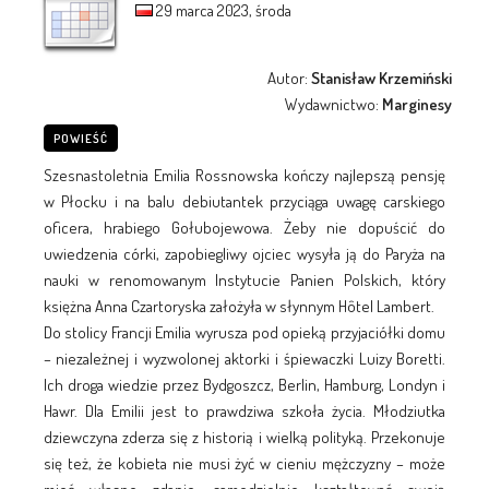
29 marca 2023, środa
Autor:
Stanisław Krzemiński
Wydawnictwo:
Marginesy
POWIEŚĆ
Szesnastoletnia Emilia Rossnowska kończy najlepszą pensję
w Płocku i na balu debiutantek przyciąga uwagę carskiego
oficera, hrabiego Gołubojewowa. Żeby nie dopuścić do
uwiedzenia córki, zapobiegliwy ojciec wysyła ją do Paryża na
nauki w renomowanym Instytucie Panien Polskich, który
księżna Anna Czartoryska założyła w słynnym Hôtel Lambert.
Do stolicy Francji Emilia wyrusza pod opieką przyjaciółki domu
– niezależnej i wyzwolonej aktorki i śpiewaczki Luizy Boretti.
Ich droga wiedzie przez Bydgoszcz, Berlin, Hamburg, Londyn i
Hawr. Dla Emilii jest to prawdziwa szkoła życia. Młodziutka
dziewczyna zderza się z historią i wielką polityką. Przekonuje
się też, że kobieta nie musi żyć w cieniu mężczyzny – może