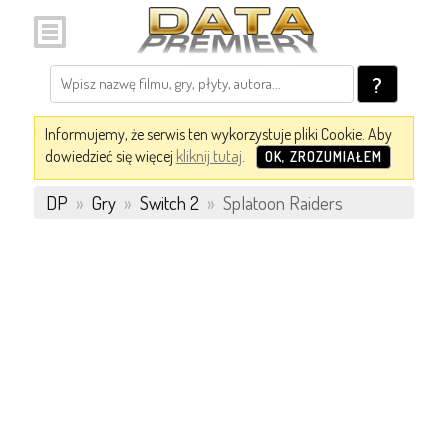
?
Informujemy, że serwis ten wykorzystuje pliki Cookie. Aby
dowiedzieć się więcej
kliknij tutaj
.
OK, ZROZUMIAŁEM
DP
»
Gry
»
Switch 2
»
Splatoon Raiders