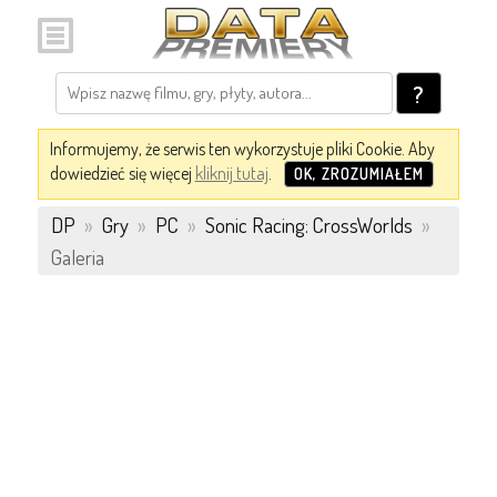
?
Informujemy, że serwis ten wykorzystuje pliki Cookie. Aby
dowiedzieć się więcej
kliknij tutaj
.
OK, ZROZUMIAŁEM
DP
»
Gry
»
PC
»
Sonic Racing: CrossWorlds
»
Galeria