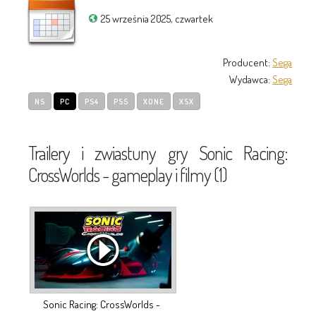
25 września 2025, czwartek
Producent:
Sega
Wydawca:
Sega
NS
PC
PS4
PS5
XONE
XSX
Trailery i zwiastuny gry Sonic Racing:
CrossWorlds - gameplay i filmy (1)
Sonic Racing: CrossWorlds -