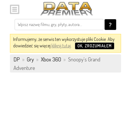
?
Informujemy, że serwis ten wykorzystuje pliki Cookie. Aby
dowiedzieć się więcej
kliknij tutaj
.
OK, ZROZUMIAŁEM
DP
»
Gry
»
Xbox 360
»
Snoopy's Grand
Adventure