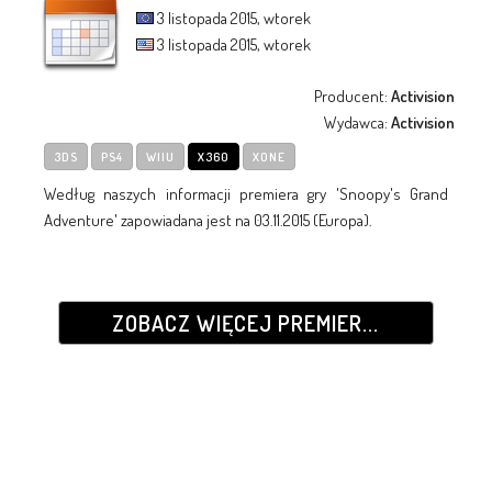
3 listopada 2015, wtorek
3 listopada 2015, wtorek
Producent:
Activision
Wydawca:
Activision
3DS
PS4
WIIU
X360
XONE
Według naszych informacji premiera gry 'Snoopy's Grand
Adventure' zapowiadana jest na 03.11.2015 (Europa).
ZOBACZ WIĘCEJ PREMIER...