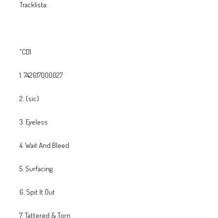
Tracklista:
"CD1
1. 742617000027
2. (sic)
3. Eyeless
4. Wait And Bleed
5. Surfacing
6. Spit It Out
7. Tattered & Torn