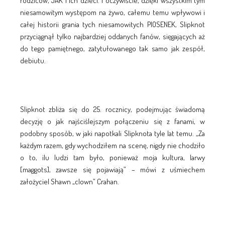
rodziców, JAK I ich dzieci. I oczywiście, dzięki wszystkim tym
niesamowitym występom na żywo, całemu temu wpływowi i
całej historii grania tych niesamowitych PIOSENEK, Slipknot
przyciągnął tylko najbardziej oddanych fanów, sięgających aż
do tego pamiętnego, zatytułowanego tak samo jak zespół,
debiutu.
Slipknot zbliża się do 25. rocznicy, podejmując świadomą
decyzję o jak najściślejszym połączeniu się z fanami, w
podobny sposób, w jaki napotkali Slipknota tyle lat temu. „Za
każdym razem, gdy wychodziłem na scenę, nigdy nie chodziło
o to, ilu ludzi tam było, ponieważ moja kultura, larwy
[maggots], zawsze się pojawiają” – mówi z uśmiechem
założyciel Shawn „clown” Crahan.