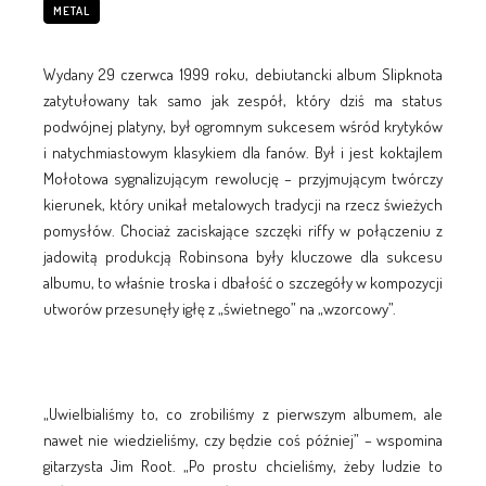
METAL
Wydany 29 czerwca 1999 roku, debiutancki album Slipknota
zatytułowany tak samo jak zespół, który dziś ma status
podwójnej platyny, był ogromnym sukcesem wśród krytyków
i natychmiastowym klasykiem dla fanów. Był i jest koktajlem
Mołotowa sygnalizującym rewolucję – przyjmującym twórczy
kierunek, który unikał metalowych tradycji na rzecz świeżych
pomysłów. Chociaż zaciskające szczęki riffy w połączeniu z
jadowitą produkcją Robinsona były kluczowe dla sukcesu
albumu, to właśnie troska i dbałość o szczegóły w kompozycji
utworów przesunęły igłę z „świetnego” na „wzorcowy”.
„Uwielbialiśmy to, co zrobiliśmy z pierwszym albumem, ale
nawet nie wiedzieliśmy, czy będzie coś później” – wspomina
gitarzysta Jim Root. „Po prostu chcieliśmy, żeby ludzie to