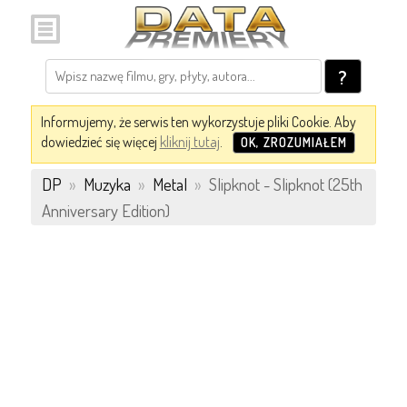
?
Informujemy, że serwis ten wykorzystuje pliki Cookie. Aby
dowiedzieć się więcej
kliknij tutaj
.
OK, ZROZUMIAŁEM
DP
»
Muzyka
»
Metal
»
Slipknot - Slipknot (25th
Anniversary Edition)