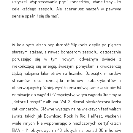
usłyszeli. Wyprzedawanie płyt i koncertów, udane trasy – to
cele każdego zespołu. Ale scenariusz marzeń w pewnym
sensie spełnił się dla nas”.
W kolejnych latach popularność Slipknota depiła po piętach
starszym stażem, a nawet bohaterom zespołu, ostatecznie
poruszając się w tym nowym, odważnym świecie z
niekończącą się energią, świeżymi pomysłami i krwiożerczą
żądzą nabijania kilometrów na liczniku. Dziesiątki miliardów
streamów oraz dziesiątki milionów subskrybentów i
obserwujących później, wyróżnienia mówią same za siebie: 64
nominacje do nagród i 27 zwycięstw, w tym nagroda Grammy za
„Before I Forget” z albumu Vol. 3. Niemal nieskończona liczba
dat koncertów. Główne występy na największych festiwalach
świata, takich jak Download, Rock In Rio, Hellfest, Wacken i
wiele innych. Nie wspominając o niezliczonych certyfikatach
RIAA – 14 platynowych i 40 złotych na ponad 30 milionów