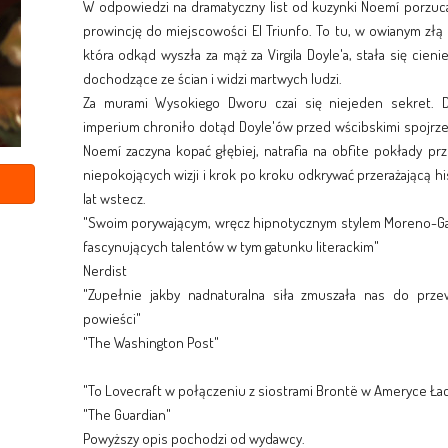
W odpowiedzi na dramatyczny list od kuzynki Noemí porzuc
prowincję do miejscowości El Triunfo. To tu, w owianym złą
która odkąd wyszła za mąż za Virgila Doyle'a, stała się cieni
dochodzące ze ścian i widzi martwych ludzi.
Za murami Wysokiego Dworu czai się niejeden sekret. 
imperium chroniło dotąd Doyle'ów przed wścibskimi spojrze
Noemí zaczyna kopać głębiej, natrafia na obfite pokłady pr
niepokojących wizji i krok po kroku odkrywać przerażającą hist
lat wstecz.
"Swoim porywającym, wręcz hipnotycznym stylem Moreno-Garc
fascynujących talentów w tym gatunku literackim"
Nerdist
"Zupełnie jakby nadnaturalna siła zmuszała nas do przew
powieści"
"The Washington Post"
"To Lovecraft w połączeniu z siostrami Brontë w Ameryce Łac
"The Guardian"
Powyższy opis pochodzi od wydawcy.