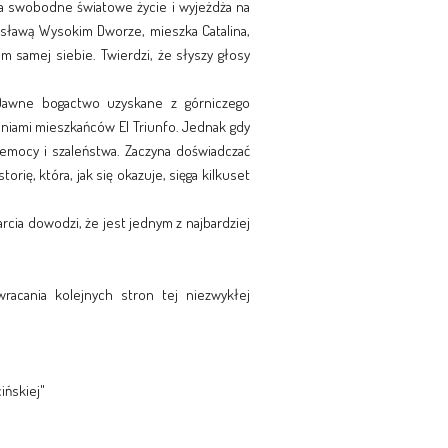
a swobodne światowe życie i wyjeżdża na
 sławą Wysokim Dworze, mieszka Catalina,
em samej siebie. Twierdzi, że słyszy głosy
Dawne bogactwo uzyskane z górniczego
niami mieszkańców El Triunfo. Jednak gdy
zemocy i szaleństwa. Zaczyna doświadczać
orię, która, jak się okazuje, sięga kilkuset
ia dowodzi, że jest jednym z najbardziej
racania kolejnych stron tej niezwykłej
ińskiej"