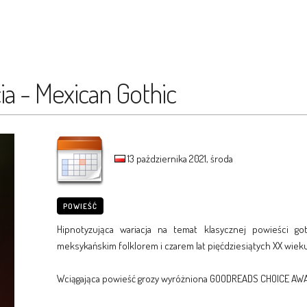
ia - Mexican Gothic
13 października 2021, środa
POWIEŚĆ
Hipnotyzująca wariacja na temat klasycznej powieści go
meksykańskim folklorem i czarem lat pięćdziesiątych XX wieku
Wciągająca powieść grozy wyróżniona GOODREADS CHOICE AW