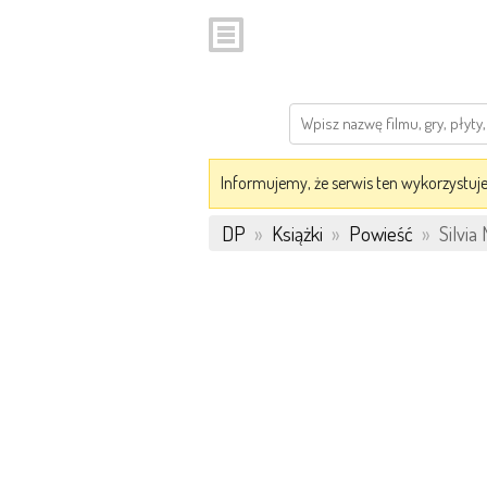
Informujemy, że serwis ten wykorzystuje 
DP
»
Książki
»
Powieść
»
Silvia