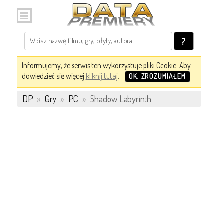
?
Informujemy, że serwis ten wykorzystuje pliki Cookie. Aby
dowiedzieć się więcej
kliknij tutaj
.
OK, ZROZUMIAŁEM
DP
»
Gry
»
PC
»
Shadow Labyrinth