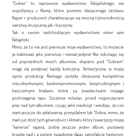
"Cukier" to najnowsze wydawnictwo Fabijańskiego, we
współpracy z Ńemy, które pomimo klasycznego zestawu
Raper + producent charakteryzuje się mocną różnorodnością
warstwy muzycznej jak i liryczynej.
Tak o swoim nadchodzącym wydawnictwie mówi sam
Fabijański:
Mimo, że to nie jest pierwsze moje wydawnictwo, to możecie
je traktować jako pierwsze i niemal jedyne! Nie odcinając się
od poprzednich moich albumów, dopiero pod "Cukrem"
mogę się podpisać każdą kończyną. Fantastyczna, w mojej
opinii produkcja Ńemego została okraszona kompletnie
niecukierkowymi, bezkompromisowymi, bezpruderyjnymi i
bezczelnymi linijkami, które są świadectwem mojego
postrzegania rapu. Szczerze mówiąc, przed rozpoczęciem
prac nad tym albumem, czując jakiś niedosyt i wiedząc, że coś
mam jeszcze do załatwienia, pomyślałem tak "Dobra, mimo, że
mam już dość tych gównoburz i klimatu który towarzyszy mojej
"karierze" rapera, zrobię jeszcze jeden album, postawię
kropkę nad i, a potem świadomie dając satysfakcję hejterom,