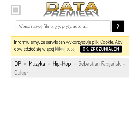
?
Informujemy, że serwis ten wykorzystuje pliki Cookie. Aby
dowiedzieć się więcej
kliknij tutaj
.
OK, ZROZUMIAŁEM
DP
»
Muzyka
»
Hip-Hop
»
Sebastian Fabijański -
Cukier