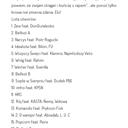
powiem, że zwijam stragan i kończę z rapem"... ale ponoć tylko
krowa nie zmienia zdania. Elo!
Lista utworów:
1. Zew feat. DonGuralesko
2. Bełkot A
3. Narcys feat. Piotr Rogucki
4. Idealista feat. Bilon, FU
5. Wszyscy Święci feat. Klarenz, Najmłodszy Veto
6. Wróg feat. Rahim
7. Werter feat. Gverilla
8. Bełkot B
9. Sople w Sierpniu feat. Dudek P56
10. imho feat. KPSN
11. HRC
12. Rój feat. KASTA, Ńemy, Wdowa
13. Komando feat. Prykson Fisk
14. 2. 0 wampir feat. Abradab, L. U. C
15. Popcorn feat. Penx