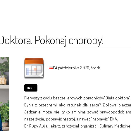
 Doktora. Pokonaj choroby!
14 października 2020, środa
INNE
Pierwszy z cyklu bestsellerowych poradników"Dieta doktora"
Dynia z orzechami jako ratunek dla serca? Ziołowa piecz
Jedzenie może nie tylko zminimalizować prawdopodobieńs
nasze życie, poprawić nastrój, a nawet "naprawić" DNA.
Dr Rupy Aujla, lekarz, założyciel organizacji Culinary Medici