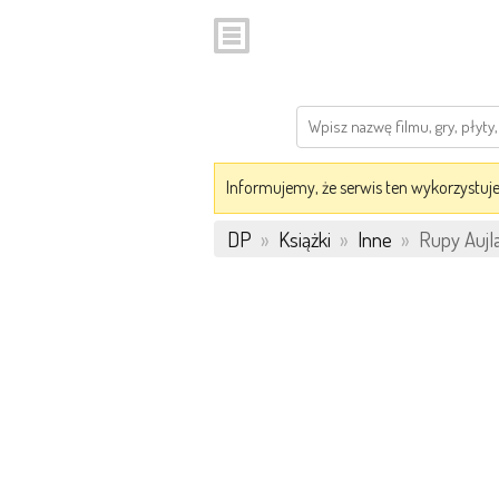
Informujemy, że serwis ten wykorzystuje 
DP
»
Książki
»
Inne
»
Rupy Aujla