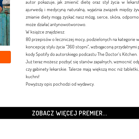
autor pokazuje, jak zmienić dietę oraz styl życia w leka
ajurwedą i medycyną naturalną, wyjaśnia związek między ży
zmianie diety mogą zyskać nasz mózg, serce, skóra, odporno
może działać antynowotworowo.
W książce znajdziesz:
80 przepisów o leczniczej mocy, podzielonych na kategorie
koncepcję stylu życia "360 stopni", wzbogaconą przydatnymi 
kody Spotify do autorskiego podcastu The Doctor's Kitchen.
Już teraz możesz pozbyć się stanów zapalnych, wzmocnić odp
czy gabinety lekarskie. Talerze mają większą moc niż tabletki
kuchni!
Powyższy opis pochodzi od wydawcy.
ZOBACZ WIĘCEJ PREMIER...