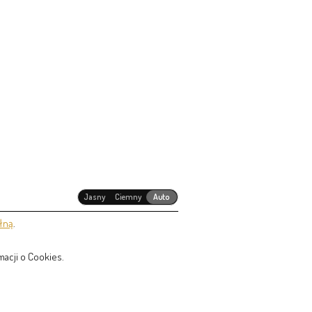
Jasny
Ciemny
Auto
łną
.
acji o Cookies.