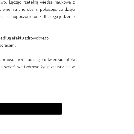
rstwo. Łącząc rzetelną wiedzę naukową z
wieniem a chorobami, pokazuje, co dzięki
ść i samopoczucie oraz dlaczego jedzenie
 według efektu zdrowotnego,
poradami,
orność i przestać ciągle odwiedzać apteki
, a szczęśliwe i zdrowe życie zaczyna się w