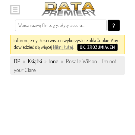
?
Informujemy, że serwis ten wykorzystuje pliki Cookie. Aby
dowiedzieć się więcej
kliknij tutaj
.
OK, ZROZUMIAŁEM
DP
»
Książki
»
Inne
»
Rosalie Wilson - I'm not
your Clare