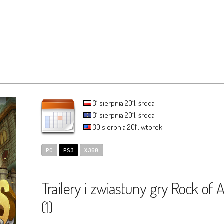
31 sierpnia 2011, środa
31 sierpnia 2011, środa
30 sierpnia 2011, wtorek
PC
PS3
X360
Trailery i zwiastuny gry Rock of 
(1)