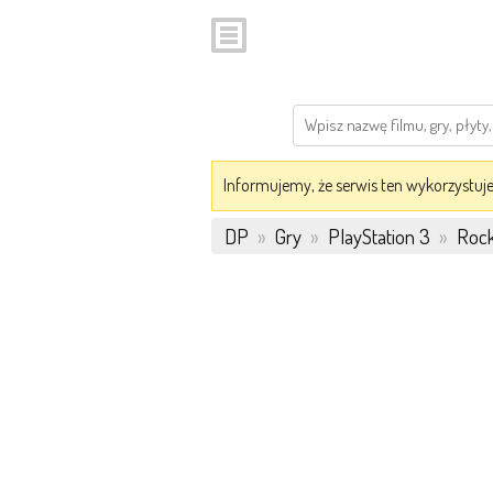
Informujemy, że serwis ten wykorzystuje 
DP
»
Gry
»
PlayStation 3
»
Rock