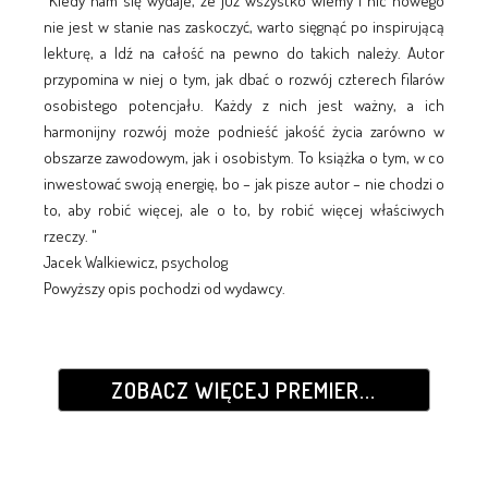
"Kiedy nam się wydaje, że już wszystko wiemy i nic nowego
nie jest w stanie nas zaskoczyć, warto sięgnąć po inspirującą
lekturę, a Idź na całość na pewno do takich należy. Autor
przypomina w niej o tym, jak dbać o rozwój czterech filarów
osobistego potencjału. Każdy z nich jest ważny, a ich
harmonijny rozwój może podnieść jakość życia zarówno w
obszarze zawodowym, jak i osobistym. To książka o tym, w co
inwestować swoją energię, bo – jak pisze autor – nie chodzi o
to, aby robić więcej, ale o to, by robić więcej właściwych
rzeczy. "
Jacek Walkiewicz, psycholog
Powyższy opis pochodzi od wydawcy.
ZOBACZ WIĘCEJ PREMIER...