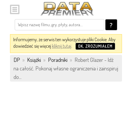
?
Informujemy, że serwis ten wykorzystuje pliki Cookie. Aby
dowiedzieć się więcej
kliknij tutaj
.
OK, ZROZUMIAŁEM
DP
»
Książki
»
Poradniki
»
Robert Glazer - Idź
na całość. Pokonaj własne ograniczenia i zainspiruj
do...