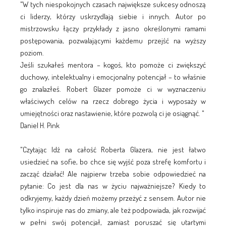
"W tych niespokojnych czasach największe sukcesy odnoszą
ci liderzy, którzy uskrzydlają siebie i innych. Autor po
mistrzowsku łączy przykłady z jasno określonymi ramami
postępowania, pozwalającymi każdemu przejść na wyższy
poziom.
Jeśli szukałeś mentora – kogoś, kto pomoże ci zwiększyć
duchowy, intelektualny i emocjonalny potencjał – to właśnie
go znalazłeś. Robert Glazer pomoże ci w wyznaczeniu
właściwych celów na rzecz dobrego życia i wyposaży w
umiejętności oraz nastawienie, które pozwolą ci je osiągnąć. "
Daniel H. Pink
"Czytając Idź na całość Roberta Glazera, nie jest łatwo
usiedzieć na sofie, bo chce się wyjść poza strefę komfortu i
zacząć działać! Ale najpierw trzeba sobie odpowiedzieć na
pytanie: Co jest dla nas w życiu najważniejsze? Kiedy to
odkryjemy, każdy dzień możemy przeżyć z sensem. Autor nie
tylko inspiruje nas do zmiany, ale też podpowiada, jak rozwijać
w pełni swój potencjał, zamiast poruszać się utartymi