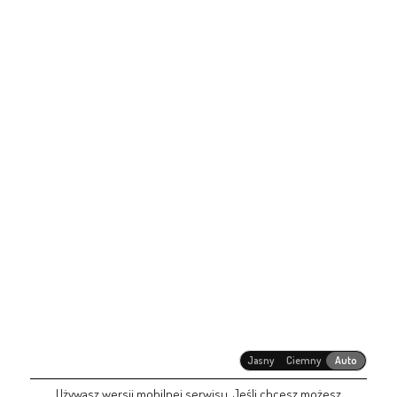
Jasny
Ciemny
Auto
Używasz wersji mobilnej serwisu. Jeśli chcesz możesz