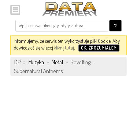
?
Informujemy, że serwis ten wykorzystuje pliki Cookie. Aby
dowiedzieć się więcej
kliknij tutaj
.
OK, ZROZUMIAŁEM
DP
»
Muzyka
»
Metal
»
Revolting -
Supernatural Anthems