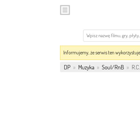
Informujemy, że serwis ten wykorzystuje 
DP
»
Muzyka
»
Soul/RnB
»
R.C.