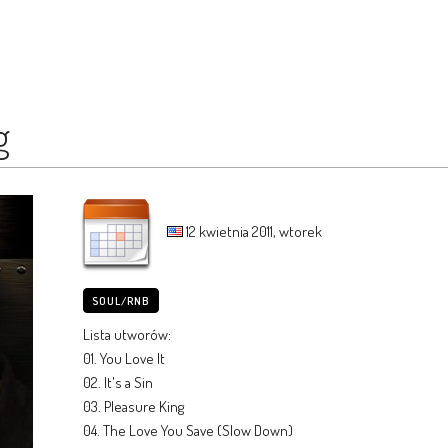
g
12 kwietnia 2011, wtorek
SOUL/RNB
Lista utworów:
01. You Love It
02. It's a Sin
03. Pleasure King
04. The Love You Save (Slow Down)