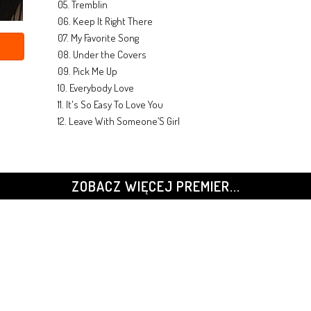
05. Tremblin
06. Keep It Right There
07. My Favorite Song
08. Under the Covers
09. Pick Me Up
10. Everybody Love
11. It's So Easy To Love You
12. Leave With Someone’S Girl
ZOBACZ WIĘCEJ PREMIER...