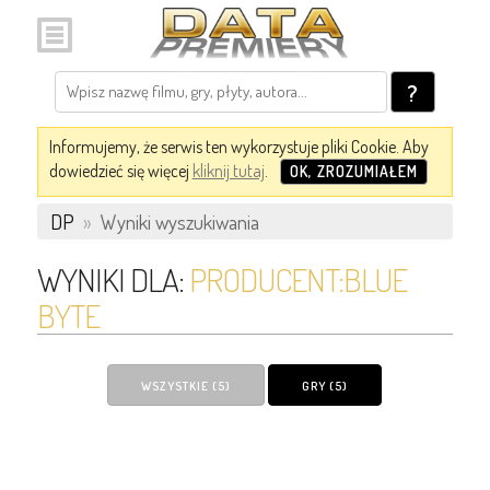
?
Informujemy, że serwis ten wykorzystuje pliki Cookie. Aby
dowiedzieć się więcej
kliknij tutaj
.
OK, ZROZUMIAŁEM
DP
»
Wyniki wyszukiwania
WYNIKI DLA:
PRODUCENT:BLUE
BYTE
WSZYSTKIE (5)
GRY (5)