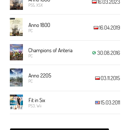
16.03.2023
PS5, XSX
Anno 1800
16.04.2019
PC
Champions of Anteria
30.08.2016
PC
Anno 2205
03.11.2015
PC
Fit in Six
15.03.2011
PS3, Wii