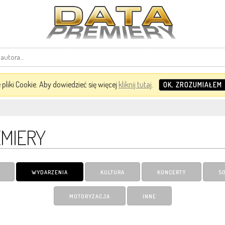
pliki Cookie. Aby dowiedzieć się więcej
kliknij tutaj
.
OK, ZROZUMIAŁEM
EMIERY
WYDARZENIA
KULTURA
KONCERTY
S
MOTORYZACJA
INNE