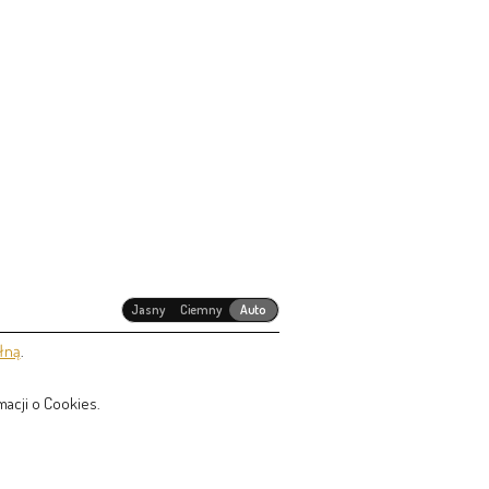
Jasny
Ciemny
Auto
łną
.
acji o Cookies.