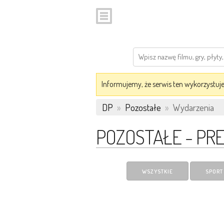
Informujemy, że serwis ten wykorzystuje 
DP
»
Pozostałe
»
Wydarzenia
POZOSTAŁE - PR
WSZYSTKIE
SPORT